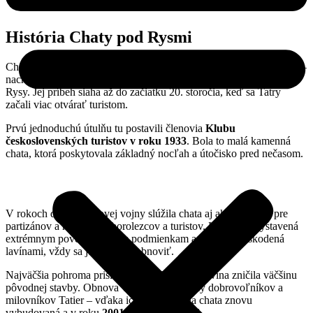
História Chaty pod Rysmi
Chata pod Rysmi je najvyššie položená horská chata na Slovensku –
nachádza sa vo výške
2 250 m n. m.
pod ikonickým vrcholom
Rysy. Jej príbeh siaha až do začiatku 20. storočia, keď sa Tatry
začali viac otvárať turistom.
Prvú jednoduchú útulňu tu postavili členovia
Klubu
československých turistov v roku 1933
. Bola to malá kamenná
chata, ktorá poskytovala základný nocľah a útočisko pred nečasom.
V rokoch druhej svetovej vojny slúžila chata aj ako útočisko pre
partizánov a neskôr pre horolezcov a turistov. Hoci bola vystavená
extrémnym poveternostným podmienkam a viackrát poškodená
lavínami, vždy sa ju podarilo obnoviť.
Najväčšia pohroma prišla
v roku 1999
, keď lavína zničila väčšinu
pôvodnej stavby. Obnova však spojila stovky dobrovoľníkov a
milovníkov Tatier – vďaka ich pomoci bola chata znovu
vybudovaná a v roku
2001 znovu otvorená
.