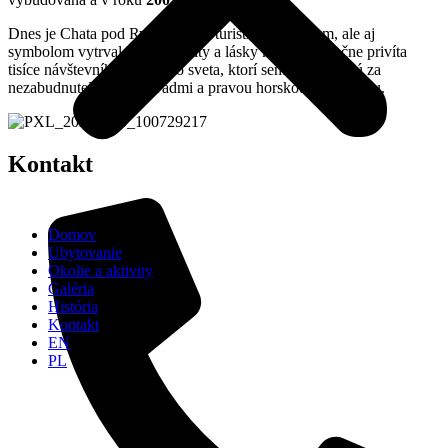
Dnes je Chata pod Rysmi nielen turistickým cieľom, ale aj
symbolom vytrvalosti, solidarity a lásky k horám. Ročne privíta
tisíce návštevníkov z celého sveta, ktorí sem prichádzajú za
nezabudnuteľnými výhľadmi a pravou horskou atmosférou.
Kontakt
Domov
Ubytovanie
Okolie a aktivity
Galéria
História
Kontakt
EN
PL