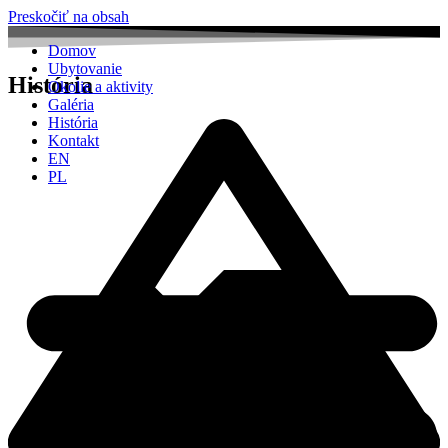
Preskočiť na obsah
Domov
Ubytovanie
História
Okolie a aktivity
Galéria
História
Kontakt
EN
PL