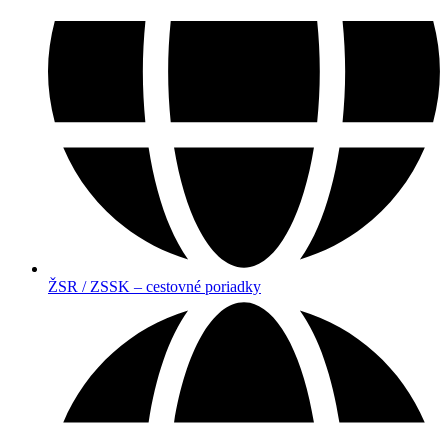
ŽSR / ZSSK – cestovné poriadky