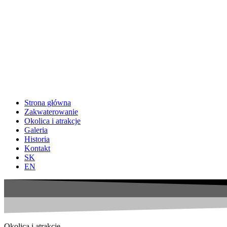
Strona główna
Zakwaterowanie
Okolica i atrakcje
Galeria
Historia
Kontakt
SK
EN
Okolica i atrakcje