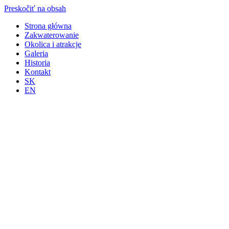
Preskočiť na obsah
Strona główna
Zakwaterowanie
Okolica i atrakcje
Galeria
Historia
Kontakt
SK
EN